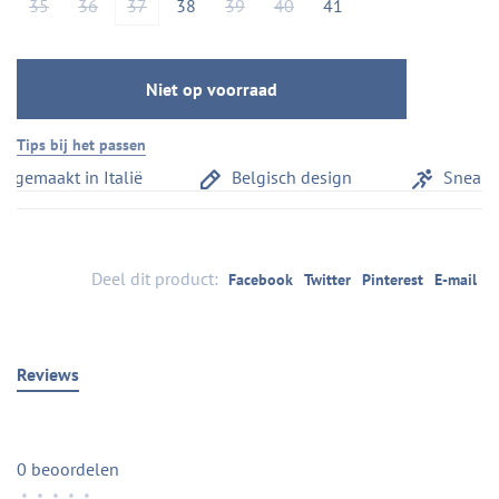
35
36
37
38
39
40
41
Niet op voorraad
Tips bij het passen
gemaakt in Italië
Belgisch design
Sneaker
Deel dit product:
Facebook
Twitter
Pinterest
E-mail
Reviews
0 beoordelen
•
•
•
•
•