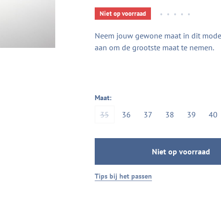
Niet op voorraad
•
•
•
•
•
Neem jouw gewone maat in dit model. 
aan om de grootste maat te nemen.
Maat:
35
36
37
38
39
40
Niet op voorraad
Tips bij het passen