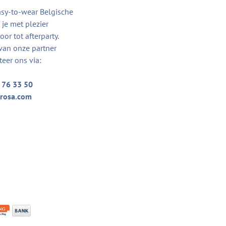
asy-to-wear Belgische
je met plezier
or tot afterparty.
van onze partner
teer ons via:
 76 33 50
rosa.com