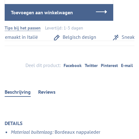
Toevoegen aan winkelwagen
Tips bij het passen
Levertijd: 1-3 dagen
emaakt in Italië
Belgisch design
Sneakerc
Deel dit product:
Facebook
Twitter
Pinterest
E-mail
Beschrijving
Reviews
DETAILS
Materiaal buitenlaag:
Bordeaux nappaleder