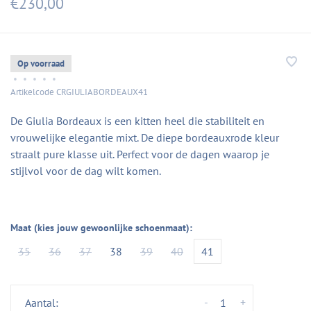
€230,00
Op voorraad
•
•
•
•
•
Artikelcode
CRGIULIABORDEAUX41
De Giulia Bordeaux is een kitten heel die stabiliteit en
vrouwelijke elegantie mixt. De diepe bordeauxrode kleur
straalt pure klasse uit. Perfect voor de dagen waarop je
stijlvol voor de dag wilt komen.
Maat (kies jouw gewoonlijke schoenmaat):
35
36
37
38
39
40
41
-
+
Aantal: