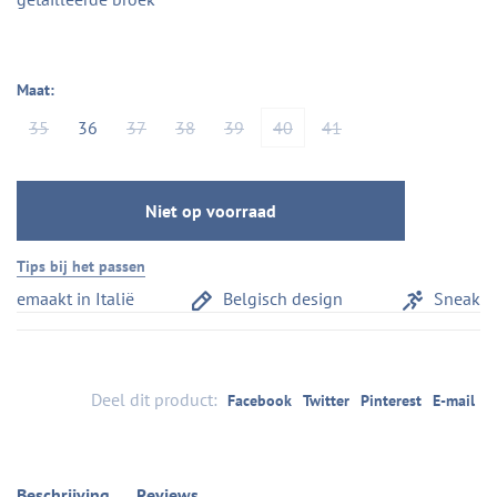
Maat:
35
36
37
38
39
40
41
Niet op voorraad
Tips bij het passen
emaakt in Italië
Belgisch design
Sneakerc
Deel dit product:
Facebook
Twitter
Pinterest
E-mail
Beschrijving
Reviews