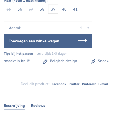
Maat (neem 1 maat kleiner):
35
36
37
38
39
40
41
-
+
Aantal:
Toevoegen aan winkelwagen
Tips bij het passen
Levertijd: 1-3 dagen
maakt in Italië
Belgisch design
Sneakerco
Deel dit product:
Facebook
Twitter
Pinterest
E-mail
Beschrijving
Reviews