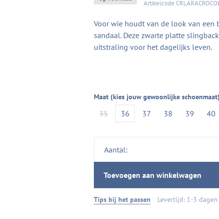
Artikelcode
CRLARACROCO
Voor wie houdt van de look van een b
sandaal. Deze zwarte platte slingback
uitstraling voor het dagelijks leven.
Maat (kies jouw gewoonlijke schoenmaat)
35
36
37
38
39
40
Aantal:
Toevoegen aan winkelwagen
Tips bij het passen
Levertijd: 1-3 dagen