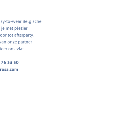
asy-to-wear Belgische
je met plezier
or tot afterparty.
van onze partner
teer ons via:
 76 33 50
rosa.com