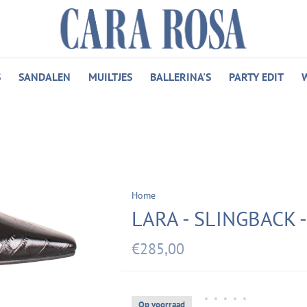
S
SANDALEN
MUILTJES
BALLERINA'S
PARTY EDIT
Home
LARA - SLINGBACK 
€285,00
•
•
•
•
•
Op voorraad