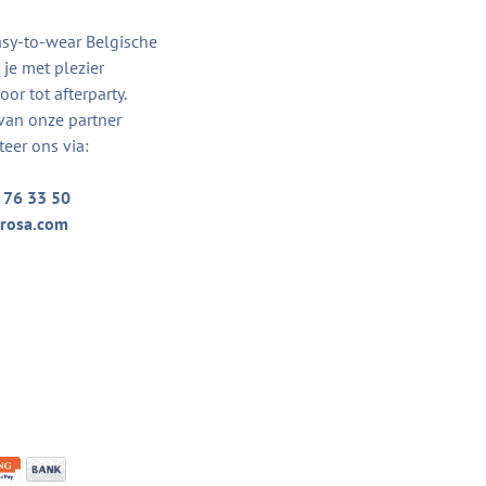
asy-to-wear Belgische
je met plezier
or tot afterparty.
van onze partner
teer ons via:
 76 33 50
rosa.com