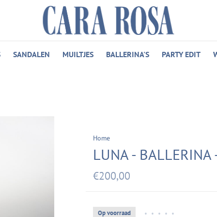
S
SANDALEN
MUILTJES
BALLERINA'S
PARTY EDIT
Home
LUNA - BALLERINA
€200,00
Op voorraad
•
•
•
•
•