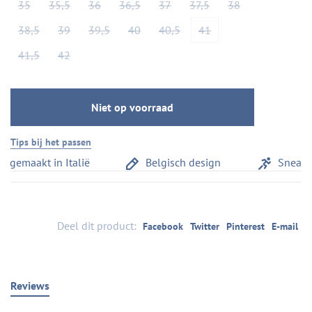
35
35,5
36
36,5
37
37,5
38
38,5
39
39,5
40
40,5
41
41,5
42
Niet op voorraad
Tips bij het passen
gemaakt in Italië
Belgisch design
Sneaker
Deel dit product:
Facebook
Twitter
Pinterest
E-mail
Reviews