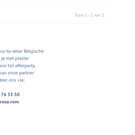
Toon 1 - 2 van 2
asy-to-wear Belgische
je met plezier
or tot afterparty.
van onze partner
teer ons via:
 76 33 50
rosa.com