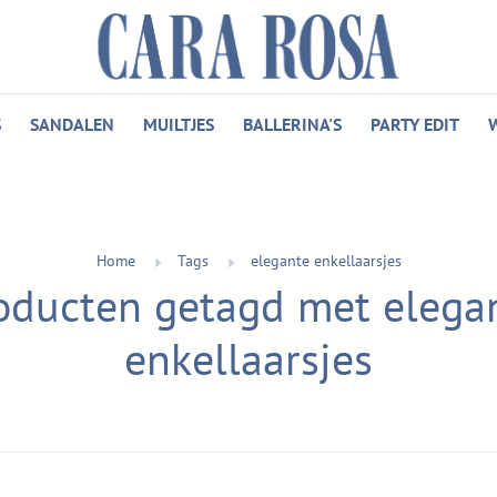
S
SANDALEN
MUILTJES
BALLERINA'S
PARTY EDIT
Home
Tags
elegante enkellaarsjes
oducten getagd met elega
enkellaarsjes