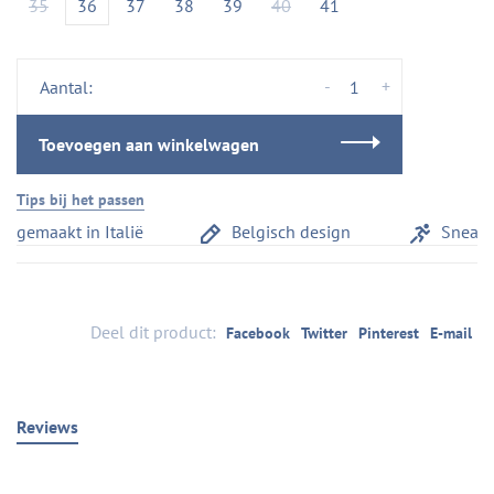
35
36
37
38
39
40
41
-
+
Aantal:
Toevoegen aan winkelwagen
Tips bij het passen
gemaakt in Italië
Belgisch design
Sneaker
Deel dit product:
Facebook
Twitter
Pinterest
E-mail
Reviews