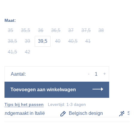
Maat:
35
35,5
36
36,5
37
37,5
38
38,5
39
39,5
40
40,5
41
41,5
42
-
+
Aantal:
Toevoegen aan winkelwagen
Tips bij het passen
Levertijd: 1-3 dagen
andgemaakt in Italië
Belgisch design
Sne