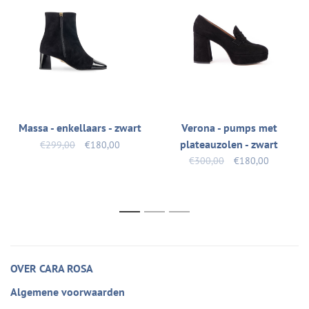
Massa - enkellaars - zwart
Verona - pumps met
plateauzolen - zwart
€299,00
€180,00
€300,00
€180,00
1
2
3
OVER CARA ROSA
Algemene voorwaarden