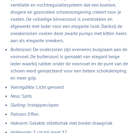
ventilatie en vochtregulatiesysteem dat een koelere,
drogere en gezondere schoenomgeving creëert voor je
voeten. De volledige binnenzool is overtrokken en
afgewerkt met leder voor een elegante look. Dankzij de
sneakerzolen voelen deze zwarte pumps met kitten heels
aan als elegante sneakers.
Buitenzool:
De onderzolen zijn eveneens buigzaam aan de
voorvoet. De buitenzool is gemaakt van elegant beige
leder waarbij rubber onder de voorvoet en de punt van de
schoen werd geïnjecteerd voor een betere schokdemping
en meer grip.
Voeringdikte:
Licht gevoerd
Neus:
Spits
Sluiting:
Instapper/open
Patroon:
Effen
Hakvorm:
Gelakte stilettohak met breder draagvlak
Hakhoogte:
5 cm bij maat 37