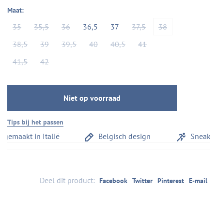
Maat:
35
35,5
36
36,5
37
37,5
38
38,5
39
39,5
40
40,5
41
41,5
42
Niet op voorraad
Tips bij het passen
maakt in Italië
Belgisch design
Sneakerco
Deel dit product:
Facebook
Twitter
Pinterest
E-mail