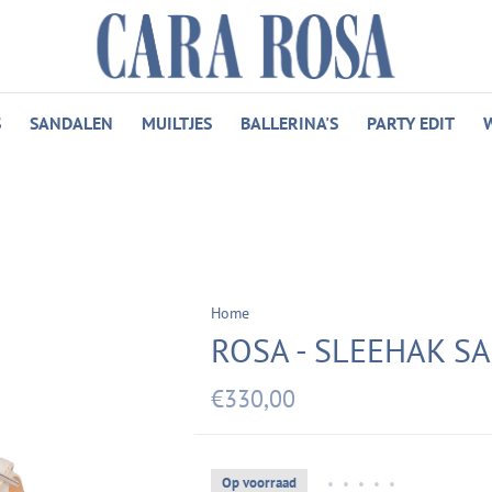
S
SANDALEN
MUILTJES
BALLERINA'S
PARTY EDIT
Home
ROSA - SLEEHAK S
€330,00
Op voorraad
•
•
•
•
•