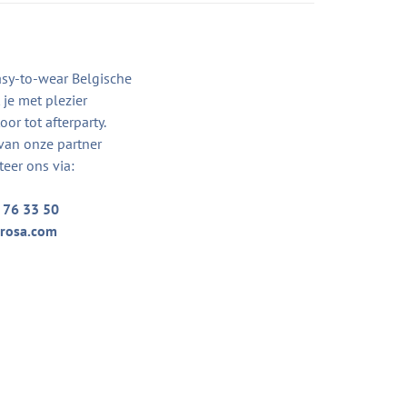
asy-to-wear Belgische
je met plezier
or tot afterparty.
van onze partner
teer ons via:
 76 33 50
rosa.com