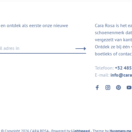
in en ontdek als eerste onze nieuwe
Cara Rosa is het e
schoenenmerk dat 
vergezelt van kanto
Ontdek ze bij één 
boetieks of contac
Telefoon:
+32 485
E-mail:
info@cara
© Copyright 2026 CARA ROSA
- Powered by
Lightspeed
- Theme by
Huysmans.me