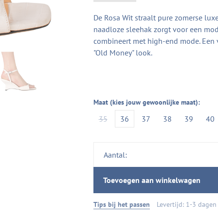
De Rosa Wit straalt pure zomerse luxe 
naadloze sleehak zorgt voor een moder
combineert met high-end mode. Een v
"Old Money" look.
Maat (kies jouw gewoonlijke maat):
35
36
37
38
39
40
Aantal:
Toevoegen aan winkelwagen
Tips bij het passen
Levertijd: 1-3 dagen