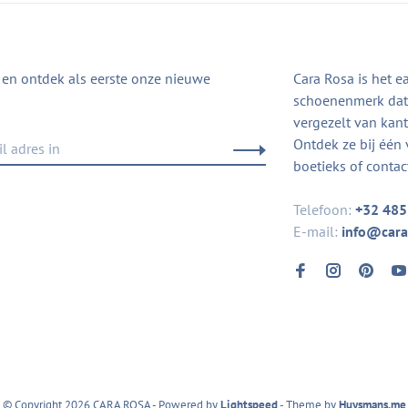
in en ontdek als eerste onze nieuwe
Cara Rosa is het e
schoenenmerk dat 
vergezelt van kanto
Ontdek ze bij één 
boetieks of contac
Telefoon:
+32 485
E-mail:
info@cara
© Copyright 2026 CARA ROSA
- Powered by
Lightspeed
- Theme by
Huysmans.me