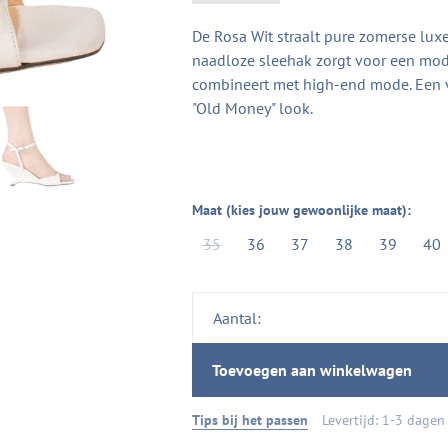
De Rosa Wit straalt pure zomerse luxe 
naadloze sleehak zorgt voor een moder
combineert met high-end mode. Een v
"Old Money" look.
Maat (kies jouw gewoonlijke maat):
35
36
37
38
39
40
Aantal:
Toevoegen aan winkelwagen
Tips bij het passen
Levertijd: 1-3 dagen