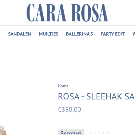
S
SANDALEN
MUILTJES
BALLERINA'S
PARTY EDIT
Home
ROSA - SLEEHAK S
€330,00
Op voorraad
•
•
•
•
•