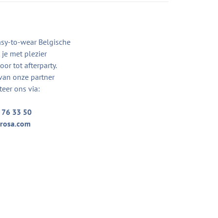
asy-to-wear Belgische
je met plezier
or tot afterparty.
van onze partner
teer ons via:
 76 33 50
rosa.com