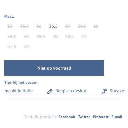
Maat:
35
35,5
36
36,5
37
37,5
38
38,5
39
39,5
40
40,5
41
41,5
42
Niet op voorraad
Tips bij het passen
aakt in Italië
Belgisch design
Sneakercom
Deel dit product:
Facebook
Twitter
Pinterest
E-mail