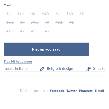
Maat:
35
35,5
36
36,5
37
37,5
38
38,5
39
39,5
40
40,5
41
41,5
42
42,5
43
Niet op voorraad
Tips bij het passen
aakt in Italië
Belgisch design
Sneakercom
Deel dit product:
Facebook
Twitter
Pinterest
E-mail