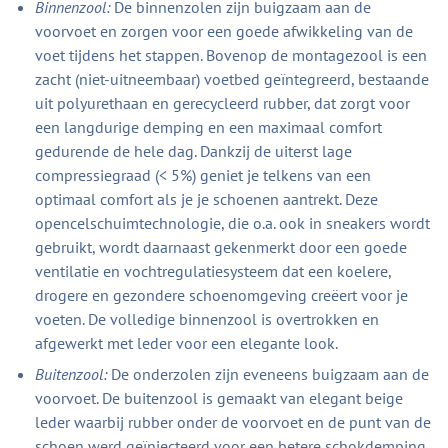
Binnenzool:
De binnenzolen zijn buigzaam aan de
voorvoet en zorgen voor een goede afwikkeling van de
voet tijdens het stappen. Bovenop de montagezool is een
zacht (niet-uitneembaar) voetbed geïntegreerd, bestaande
uit polyurethaan en gerecycleerd rubber, dat zorgt voor
een langdurige demping en een maximaal comfort
gedurende de hele dag. Dankzij de uiterst lage
compressiegraad (< 5%) geniet je telkens van een
optimaal comfort als je je schoenen aantrekt. Deze
opencelschuimtechnologie, die o.a. ook in sneakers wordt
gebruikt, wordt daarnaast gekenmerkt door een goede
ventilatie en vochtregulatiesysteem dat een koelere,
drogere en gezondere schoenomgeving creëert voor je
voeten. De volledige binnenzool is overtrokken en
afgewerkt met leder voor een elegante look.
Buitenzool:
De onderzolen zijn eveneens buigzaam aan de
voorvoet. De buitenzool is gemaakt van elegant beige
leder waarbij rubber onder de voorvoet en de punt van de
schoen werd geïnjecteerd voor een betere schokdemping