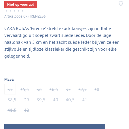
Niet op voorraad
•
•
•
•
•
Artikelcode
CRFIRENZE35
CARA ROSA's 'Firenze' stretch-sock laarsjes zijn in Italië
vervaardigd uit soepel zwart suède leder. Door de lage
naaldhak van 5 cm en het zacht suède leder blijven ze een
stijlvolle en tijdloze klassieker die geschikt zijn voor elke
gelegenheid.
Maat:
35
35,5
36
36,5
37
37,5
38
38,5
39
39,5
40
40,5
41
41,5
42