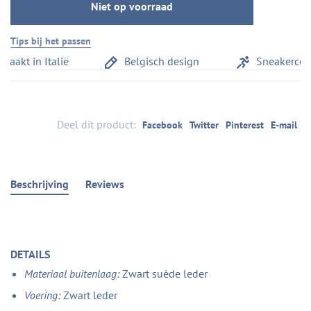
Niet op voorraad
Tips bij het passen
t in Italië
Belgisch design
Sneakercomfor
Deel dit product:
Facebook
Twitter
Pinterest
E-mail
Beschrijving
Reviews
DETAILS
Materiaal buitenlaag:
Zwart suède leder
Voering:
Zwart leder