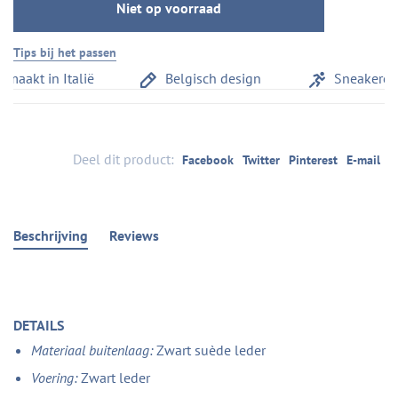
Niet op voorraad
Tips bij het passen
kt in Italië
Belgisch design
Sneakercomfo
Deel dit product:
Facebook
Twitter
Pinterest
E-mail
Beschrijving
Reviews
DETAILS
Materiaal buitenlaag:
Zwart suède leder
Voering:
Zwart leder