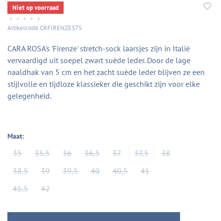
Niet op voorraad
•
•
•
•
•
Artikelcode
CRFIRENZE375
CARA ROSA's 'Firenze' stretch-sock laarsjes zijn in Italië
vervaardigd uit soepel zwart suède leder. Door de lage
naaldhak van 5 cm en het zacht suède leder blijven ze een
stijlvolle en tijdloze klassieker die geschikt zijn voor elke
gelegenheid.
Maat:
35
35,5
36
36,5
37
37,5
38
38,5
39
39,5
40
40,5
41
41,5
42