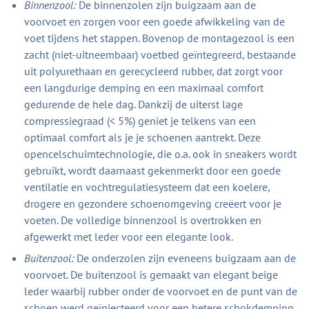
Binnenzool:
De binnenzolen zijn buigzaam aan de
voorvoet en zorgen voor een goede afwikkeling van de
voet tijdens het stappen. Bovenop de montagezool is een
zacht (niet-uitneembaar) voetbed geïntegreerd, bestaande
uit polyurethaan en gerecycleerd rubber, dat zorgt voor
een langdurige demping en een maximaal comfort
gedurende de hele dag. Dankzij de uiterst lage
compressiegraad (< 5%) geniet je telkens van een
optimaal comfort als je je schoenen aantrekt. Deze
opencelschuimtechnologie, die o.a. ook in sneakers wordt
gebruikt, wordt daarnaast gekenmerkt door een goede
ventilatie en vochtregulatiesysteem dat een koelere,
drogere en gezondere schoenomgeving creëert voor je
voeten. De volledige binnenzool is overtrokken en
afgewerkt met leder voor een elegante look.
Buitenzool:
De onderzolen zijn eveneens buigzaam aan de
voorvoet. De buitenzool is gemaakt van elegant beige
leder waarbij rubber onder de voorvoet en de punt van de
schoen werd geïnjecteerd voor een betere schokdemping