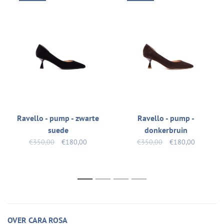
Ravello - pump - zwarte
Ravello - pump -
suede
donkerbruin
€350,00
€180,00
€350,00
€180,00
1
2
3
4
OVER CARA ROSA