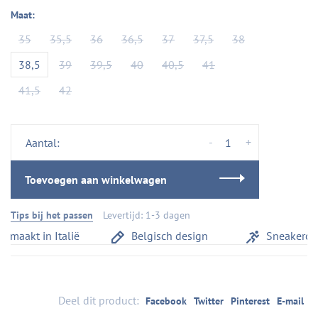
Maat:
35
35,5
36
36,5
37
37,5
38
38,5
39
39,5
40
40,5
41
41,5
42
-
+
Aantal:
Toevoegen aan winkelwagen
Tips bij het passen
Levertijd: 1-3 dagen
aakt in Italië
Belgisch design
Sneakercomf
Deel dit product:
Facebook
Twitter
Pinterest
E-mail