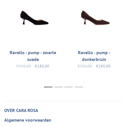
Ravello - pump - zwarte
Ravello - pump -
suede
donkerbruin
€350,00
€180,00
€350,00
€180,00
1
2
3
4
OVER CARA ROSA
Algemene voorwaarden