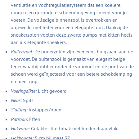
ventilatie en vochtregulatiesysteem dat een koelere,
drogere en gezondere schoenomgeving creëert voor je
voeten. De volledige binnenzool is overtrokken en
afgewerkt met leder voor een elegante look. Dankzij de
sneakerzolen voelen deze zwarte pumps met kitten heels
aan als elegante sneakers.
Buitenzool:
De onderzolen zijn eveneens buigzaam aan de
voorvoet. De buitenzool is gemaakt van elegant beige
leder waarbij rubber onder de voorvoet en de punt van de
schoen werd geïnjecteerd voor een betere schokdemping
en meer grip.
Voeringdikte:
Licht gevoerd
Neus:
Spits
Sluiting:
Instapper/open
Patroon:
Effen
Hakvorm:
Gelakte stilettohak met breder draagvlak
Hakhoogte:
5 cm bij maat 37