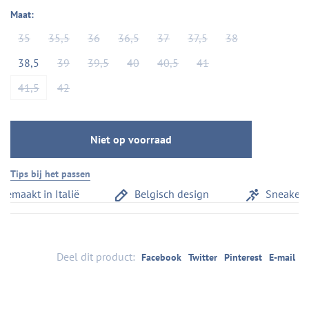
Maat:
35
35,5
36
36,5
37
37,5
38
38,5
39
39,5
40
40,5
41
41,5
42
Niet op voorraad
Tips bij het passen
aakt in Italië
Belgisch design
Sneakercom
Deel dit product:
Facebook
Twitter
Pinterest
E-mail