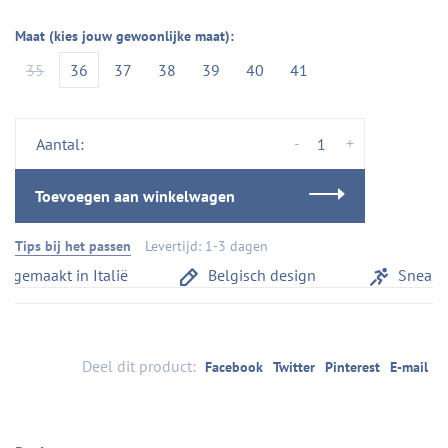
Maat (kies jouw gewoonlijke maat):
35
36
37
38
39
40
41
-
+
Aantal:
Toevoegen aan winkelwagen
Tips bij het passen
Levertijd: 1-3 dagen
gemaakt in Italië
Belgisch design
Sneaker
Deel dit product:
Facebook
Twitter
Pinterest
E-mail